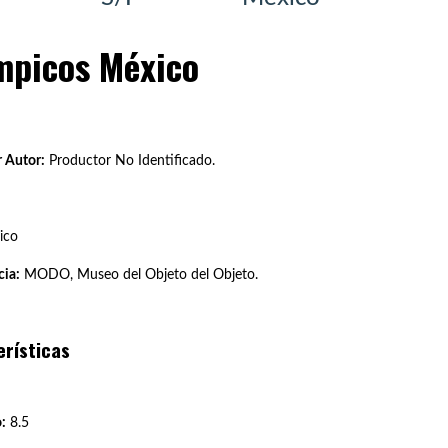
mpicos México
 Autor:
Productor No Identificado.
ico
ia:
MODO, Museo del Objeto del Objeto.
erísticas
:
8.5