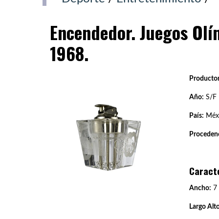
Encendedor. Juegos Olí
1968.
Productor
Año:
S/F
País:
Méx
Procedenc
Caract
Ancho:
7
Largo Alto