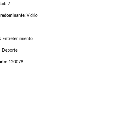
dad:
7
predominante:
Vidrio
:
Entretenimiento
:
Deporte
rio:
120078