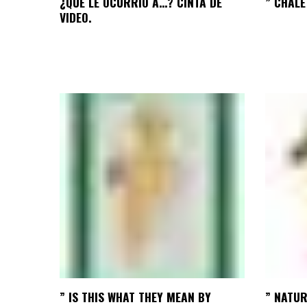
¿QUÉ LE OCURRIÓ A…? CINTA DE
” CHALE
VIDEO.
” IS THIS WHAT THEY MEAN BY
” NATUR