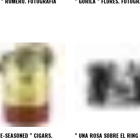
 ” ROMERO. FOTOGRAFÍA
” GORILA ” FLORES. FOTOGR
E-SEASONED ” CIGARS.
” UNA ROSA SOBRE EL RING 