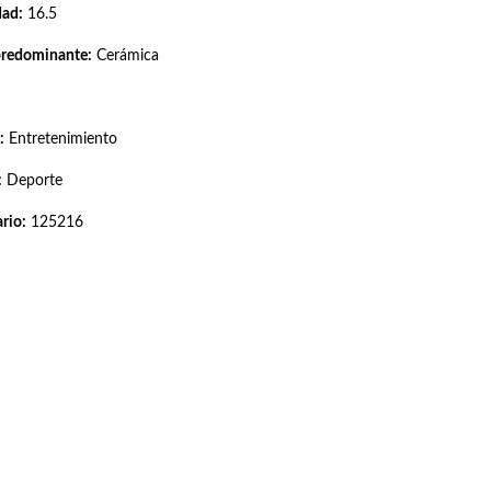
dad:
16.5
predominante:
Cerámica
:
Entretenimiento
:
Deporte
rio:
125216