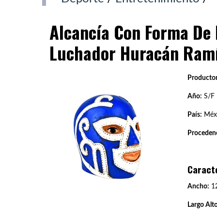
Alcancía Con Forma De 
Luchador Huracán Ramí
Productor
Año:
S/F
País:
Méx
Procedenc
Caract
Ancho:
12
Largo Alto