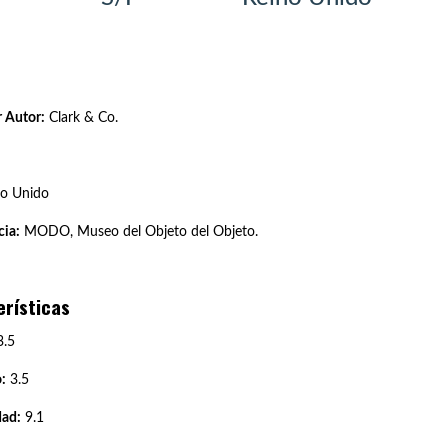
 Autor:
Clark & Co.
o Unido
ia:
MODO, Museo del Objeto del Objeto.
erísticas
.5
:
3.5
dad:
9.1