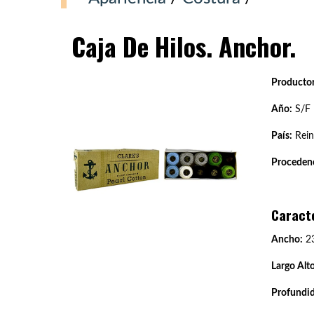
Caja De Hilos. Anchor.
Productor
Año:
S/F
País:
Rein
Procedenc
Caract
Ancho:
23
Largo Alto
Profundi