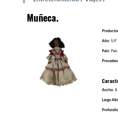
Muñeca.
Productor
Año:
S/F
País:
País
Procedenc
Caract
Ancho:
8.
Largo Alto
Profundi