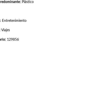
predominante:
Plástico
:
Entretenimiento
:
Viajes
rio:
129856