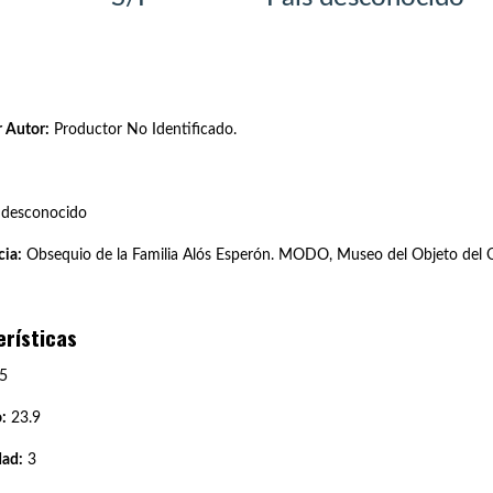
 Autor:
Productor No Identificado.
 desconocido
ia:
Obsequio de la Familia Alós Esperón. MODO, Museo del Objeto del O
erísticas
5
:
23.9
dad:
3