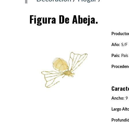
Figura De Abeja.
Productor
Año:
S/F
País:
País
Procedenc
Caract
Ancho:
9
Largo Alto
Profundi