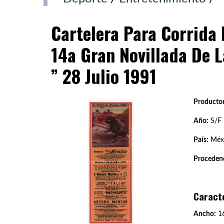
Cartelera Para Corrida 
14a Gran Novillada De 
” 28 Julio 1991
Productor
Año:
S/F
País:
Méx
Procedenc
Caract
Ancho:
16