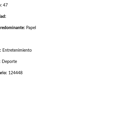
:
47
dad:
predominante:
Papel
:
Entretenimiento
:
Deporte
rio:
124448