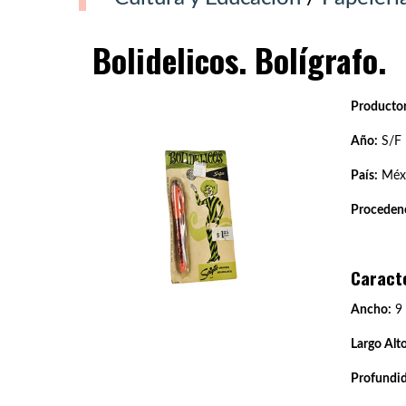
Bolidelicos. Bolígrafo.
Productor
Año:
S/F
País:
Méx
Procedenc
Caract
Ancho:
9
Largo Alto
Profundi