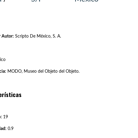
 Autor:
Scripto De México, S. A.
ico
ia:
MODO, Museo del Objeto del Objeto.
erísticas
:
19
dad:
0.9