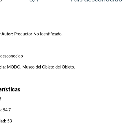
 Autor:
Productor No Identificado.
 desconocido
ia:
MODO, Museo del Objeto del Objeto.
erísticas
3
:
94.7
dad:
53