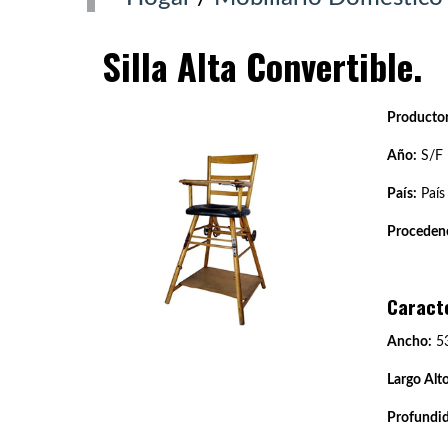
Silla Alta Convertible.
Productor
Año:
S/F
País:
País
Procedenc
Caract
Ancho:
5
Largo Alto
Profundi