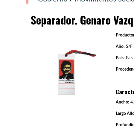
Separador. Genaro Vazq
Productor
Año:
S/F
País:
País
Procedenc
Caract
Ancho:
4.
Largo Alto
Profundi