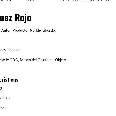
uez Rojo
 Autor:
Productor No Identificado.
 desconocido
ia:
MODO, Museo del Objeto del Objeto.
erísticas
3
:
10.8
dad: