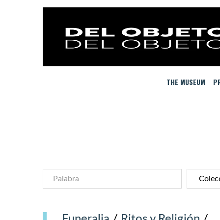
THE MUSEUM
PR
Funeralia
/
Ritos y Religión
/