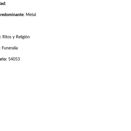
dad:
predominante:
Metal
:
Ritos y Religión
:
Funeralia
rio:
54053