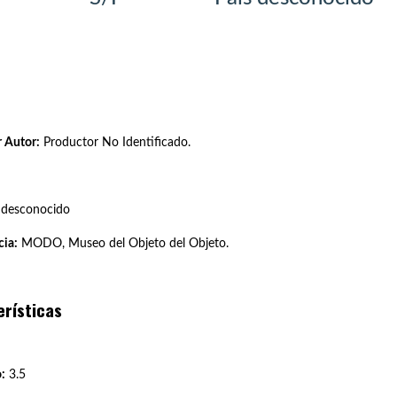
 Autor:
Productor No Identificado.
 desconocido
ia:
MODO, Museo del Objeto del Objeto.
erísticas
:
3.5