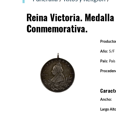
Reina Victoria. Medalla
Conmemorativa.
Productor
Año:
S/F
País:
País
Procedenc
Caract
Ancho:
Largo Alto