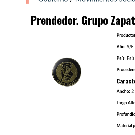
Prendedor. Grupo Zapat
Productor
Año:
S/F
País:
País
Procedenc
Caract
Ancho:
2
Largo Alto
Profundi
Material 