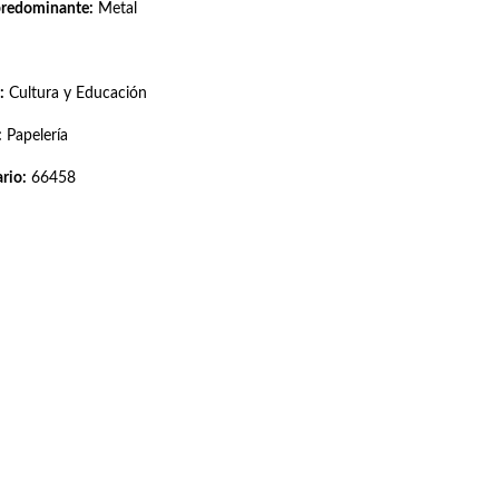
predominante:
Metal
:
Cultura y Educación
:
Papelería
rio:
66458