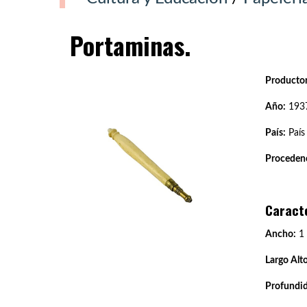
Portaminas.
Productor
Año:
193
País:
País
Procedenc
Caract
Ancho:
1
Largo Alto
Profundi