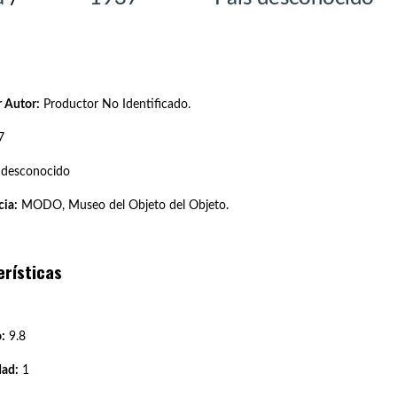
 Autor:
Productor No Identificado.
7
 desconocido
ia:
MODO, Museo del Objeto del Objeto.
erísticas
:
9.8
dad:
1