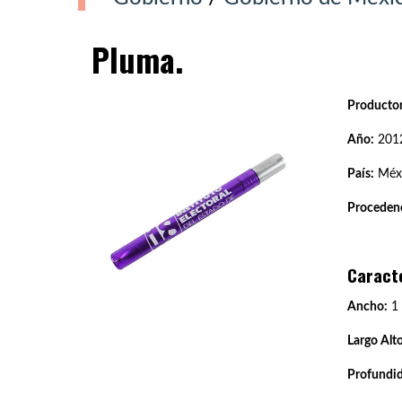
Pluma.
Productor
Año:
201
País:
Méx
Procedenc
Caract
Ancho:
1
Largo Alto
Profundi