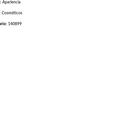
:
Apariencia
:
Cosméticos
rio:
140899