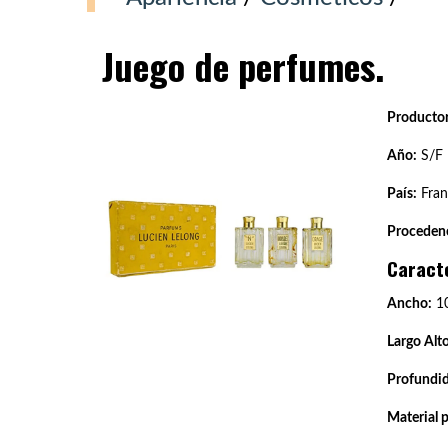
Juego de perfumes.
Productor
Año:
S/F
País:
Fran
Procedenc
Caract
Ancho:
1
Largo Alto
Profundi
Material 