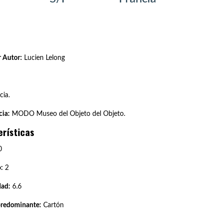
 Autor:
Lucien Lelong
cia.
ia:
MODO Museo del Objeto del Objeto.
erísticas
0
:
2
dad:
6.6
predominante:
Cartón