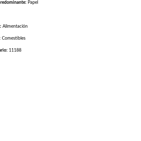
predominante:
Papel
:
Alimentación
:
Comestibles
rio:
11188