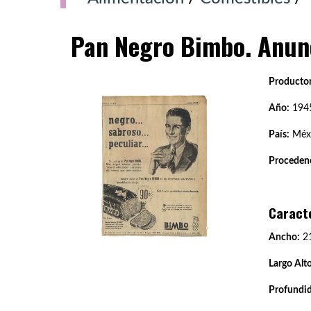
Pan Negro Bimbo. Anun
Productor
Año:
194
País:
Méxi
Procedenc
Caract
Ancho:
21
Largo Alto
Profundi