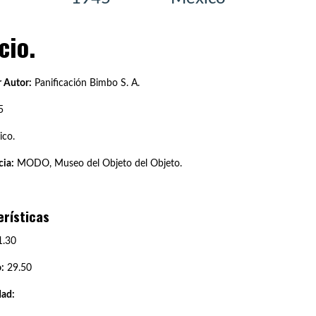
cio.
 Autor:
Panificación Bimbo S. A.
5
co.
ia:
MODO, Museo del Objeto del Objeto.
erísticas
.30
:
29.50
dad: