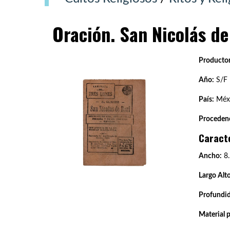
Oración. San Nicolás de
Productor
Año:
S/F
País:
Méxi
Procedenc
Caract
Ancho:
8.
Largo Alto
Profundi
Material 