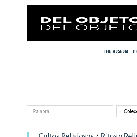
THE MUSEUM
PR
Cultos Religiosos
/
Ritos y Rel