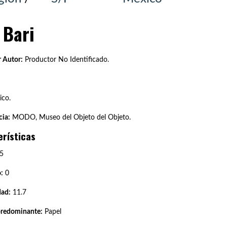
 Bari
 Autor:
Productor No Identificado.
co.
ia:
MODO, Museo del Objeto del Objeto.
erísticas
5
:
0
dad:
11.7
predominante:
Papel