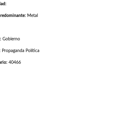
dad:
predominante:
Metal
:
Gobierno
:
Propaganda Política
rio:
40466