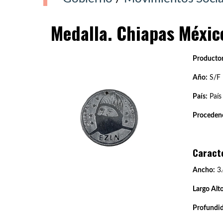
Medalla. Chiapas Méxic
Productor
Año:
S/F
País:
País
Procedenc
Caract
Ancho:
3.
Largo Alto
Profundi