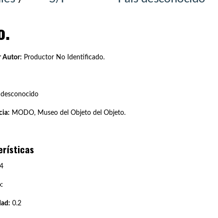
o.
 Autor:
Productor No Identificado.
 desconocido
ia:
MODO, Museo del Objeto del Objeto.
erísticas
4
:
dad:
0.2