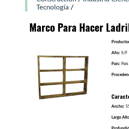
Tecnología
/
Marco Para Hacer Ladri
Productor
Año:
S/F
País:
País
Procedenc
Caract
Ancho:
5
Largo Alto
Profundi