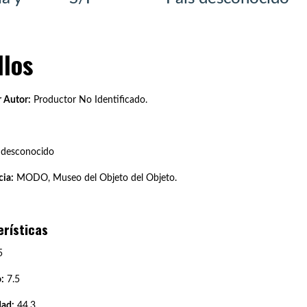
llos
 Autor:
Productor No Identificado.
 desconocido
ia:
MODO, Museo del Objeto del Objeto.
erísticas
5
:
7.5
dad:
44.3