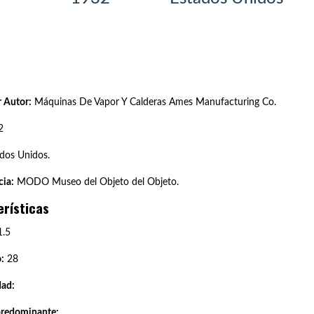
 Autor:
Máquinas De Vapor Y Calderas Ames Manufacturing Co.
2
dos Unidos.
ia:
MODO Museo del Objeto del Objeto.
erísticas
.5
:
28
dad:
predominante: