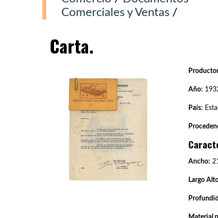
Comerciales y Ventas
/
Carta.
Productor
Año:
193
País:
Esta
Procedenc
Caract
Ancho:
21
Largo Alto
Profundi
Material 