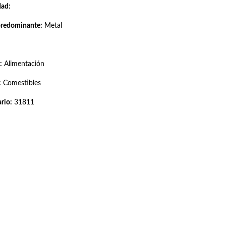
dad:
predominante:
Metal
:
Alimentación
:
Comestibles
rio:
31811