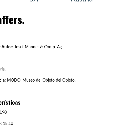
ffers.
 Autor:
Josef Manner & Comp. Ag
ria.
ia:
MODO, Museo del Objeto del Objeto.
erísticas
.90
:
18.10