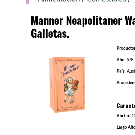
Manner Neapolitaner Wa
Galletas.
Productor
Año:
S/F
País:
Aust
Procedenc
Caract
Ancho:
10
Largo Alto