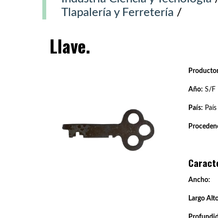
Tlapalería y Ferretería
/
Llave.
Productor
Año:
S/F
País:
País
Procedenc
Caract
Ancho:
Largo Alto
Profundi