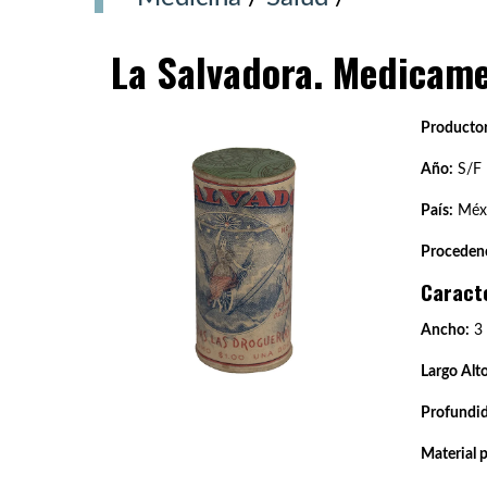
La Salvadora. Medicame
Productor
Año:
S/F
País:
Méxi
Procedenc
Caract
Ancho:
3
Largo Alto
Profundi
Material 