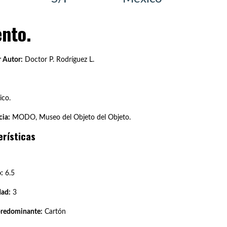
nto.
 Autor:
Doctor P. Rodríguez L.
co.
ia:
MODO, Museo del Objeto del Objeto.
erísticas
:
6.5
dad:
3
predominante:
Cartón