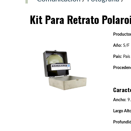
Kit Para Retrato Polaro
Productor
Año:
S/F
País:
País
Procedenc
Caract
Ancho:
9.
Largo Alto
Profundi