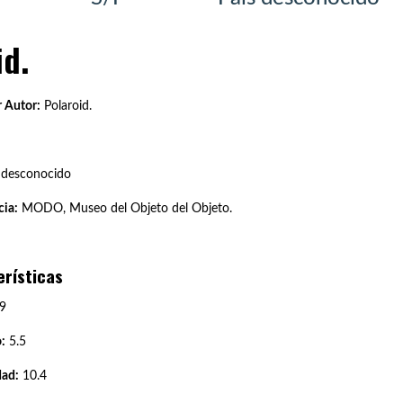
id.
 Autor:
Polaroid.
 desconocido
ia:
MODO, Museo del Objeto del Objeto.
erísticas
9
:
5.5
dad:
10.4