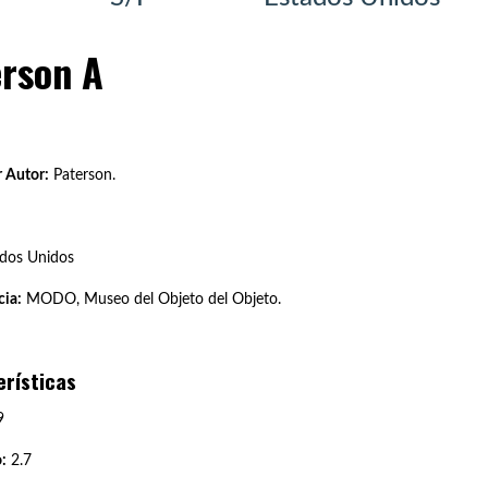
erson A
 Autor:
Paterson.
dos Unidos
ia:
MODO, Museo del Objeto del Objeto.
erísticas
9
:
2.7