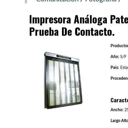
Impresora Análoga Pat
Prueba De Contacto.
Productor
Año:
S/F
País:
Esta
Procedenc
Caract
Ancho:
2
Largo Alto