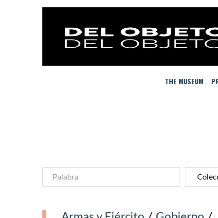
THE MUSEUM
PR
Armas y Ejército
/
Gobierno
/