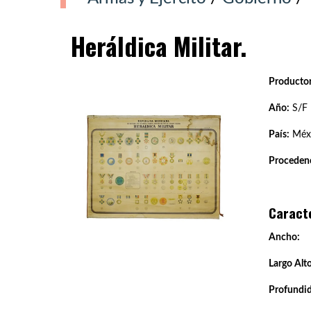
Heráldica Militar.
Productor
Año:
S/F
País:
Méx
Procedenc
Caract
Ancho:
Largo Alto
Profundi