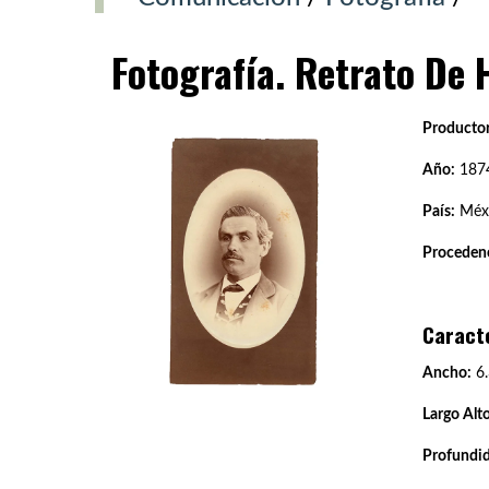
Fotografía. Retrato De
Productor
Año:
187
País:
Méx
Procedenc
Caract
Ancho:
6.
Largo Alto
Profundi