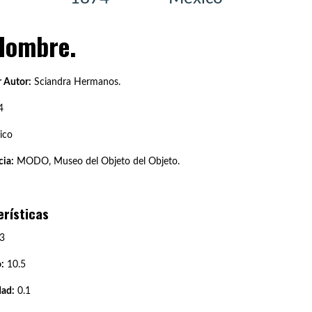
 Hombre.
 Autor:
Sciandra Hermanos.
4
ico
ia:
MODO, Museo del Objeto del Objeto.
erísticas
3
:
10.5
dad:
0.1