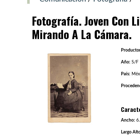
Fotografía. Joven Con L
Mirando A La Cámara.
Productor
Año:
S/F
País:
Méx
Procedenc
Caract
Ancho:
6.
Largo Alto