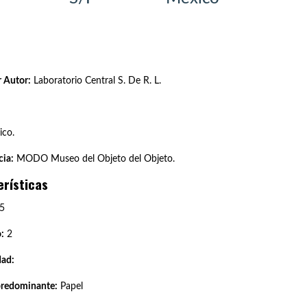
 Autor:
Laboratorio Central S. De R. L.
co.
ia:
MODO Museo del Objeto del Objeto.
erísticas
5
:
2
dad:
predominante:
Papel