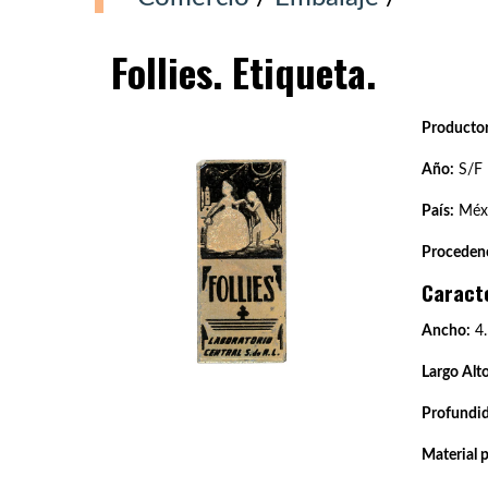
Follies. Etiqueta.
Productor
Año:
S/F
País:
Méxi
Procedenc
Caract
Ancho:
4.
Largo Alto
Profundi
Material 