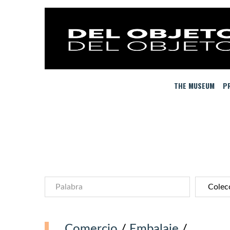
THE MUSEUM
PR
Comercio
/
Embalaje
/