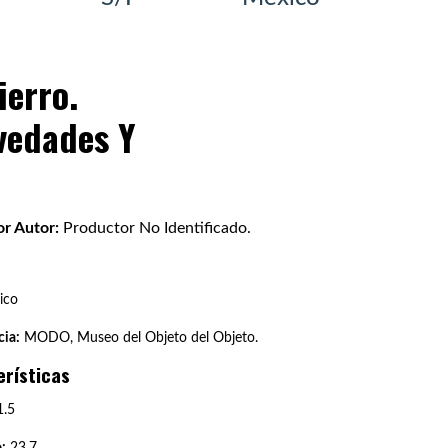
ierro.
vedades Y
r Autor:
Productor No Identificado.
ico
ia:
MODO, Museo del Objeto del Objeto.
erísticas
.5
:
23.7