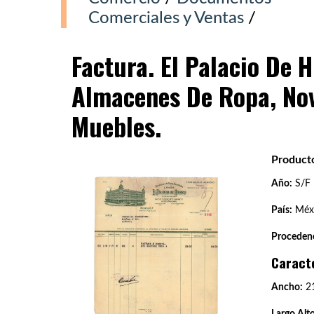
Comerciales y Ventas
/
Factura. El Palacio De H
Almacenes De Ropa, No
Muebles.
Producto
Año:
S/F
País:
Méx
Procedenc
Caract
Ancho:
21
Largo Alto