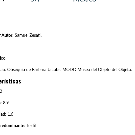
 Autor:
Samuel Zesati.
co.
ia:
Obsequio de Bárbara Jacobs. MODO Museo del Objeto del Objeto.
erísticas
2
:
8.9
dad:
1.6
predominante:
Textil