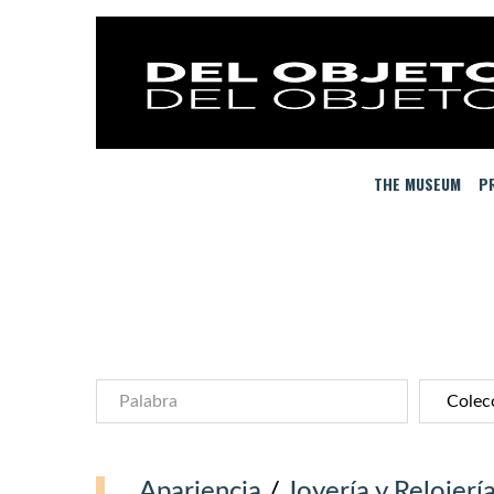
THE MUSEUM
PR
Apariencia
/
Joyería y Relojerí