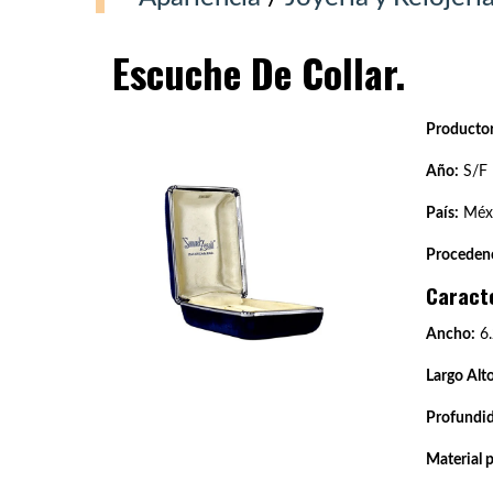
Escuche De Collar.
Productor
Año:
S/F
País:
Méxi
Procedenc
Caract
Ancho:
6.
Largo Alto
Profundi
Material 