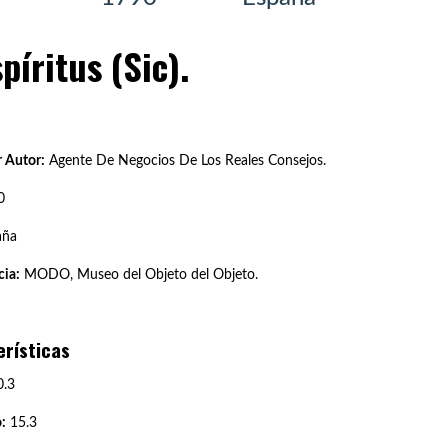
píritus (Sic).
 Autor:
Agente De Negocios De Los Reales Consejos.
0
aña
ia:
MODO, Museo del Objeto del Objeto.
erísticas
.3
:
15.3