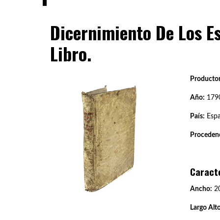
Dicernimiento De Los Es
Libro.
Productor
Año:
179
País:
Esp
Procedenc
Caract
Ancho:
20
Largo Alto