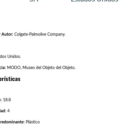
 Autor:
Colgate-Palmolive Company.
dos Unidos.
ia:
MODO, Museo del Objeto del Objeto.
erísticas
:
18.8
dad:
4
predominante:
Plástico