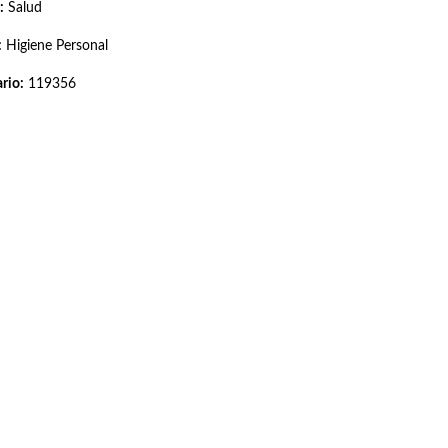
:
Salud
:
Higiene Personal
rio:
119356