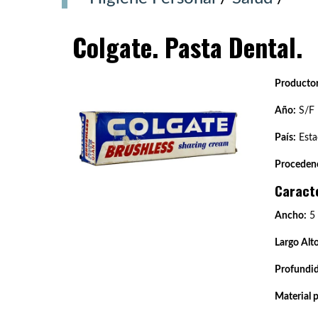
Colgate. Pasta Dental.
Productor
Año:
S/F
País:
Esta
Procedenc
Caract
Ancho:
5
Largo Alto
Profundi
Material 