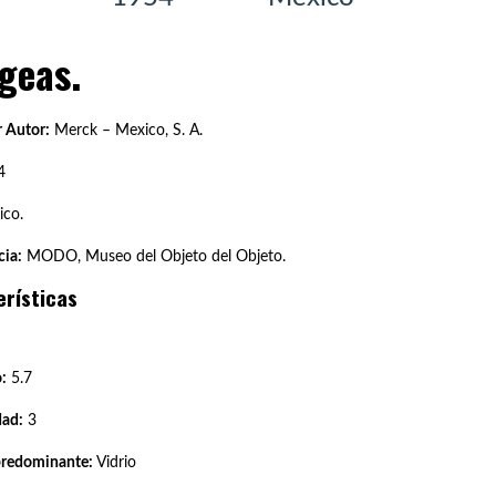
geas.
 Autor:
Merck – Mexico, S. A.
4
co.
ia:
MODO, Museo del Objeto del Objeto.
erísticas
:
5.7
dad:
3
predominante:
Vidrio