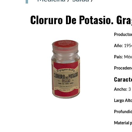
Cloruro De Potasio. Gra
Productor
Año:
195
País:
Méxi
Procedenc
Caract
Ancho:
3
Largo Alto
Profundi
Material 