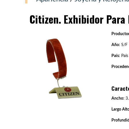
Citizen. Exhibidor Para 
Productor
Año:
S/F
País:
País
Procedenc
Caract
Ancho:
3.
Largo Alto
Profundi