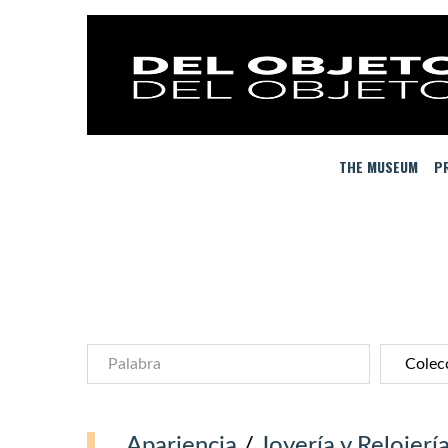
THE MUSEUM
PR
Apariencia
/
Joyería y Relojerí