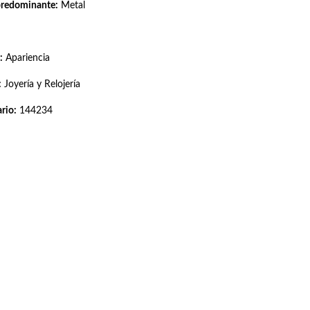
predominante:
Metal
:
Apariencia
:
Joyería y Relojería
rio:
144234