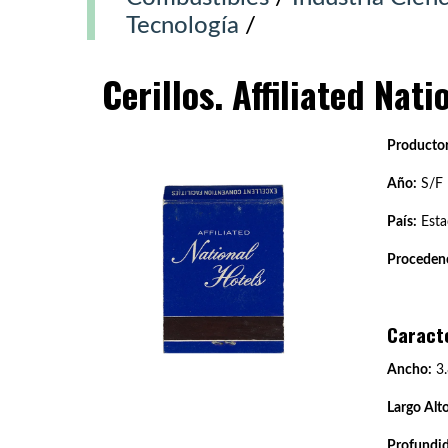
Tecnología
/
Cerillos. Affiliated Nati
Productor
Año:
S/F
País:
Esta
Procedenc
Caract
Ancho:
3.
Largo Alto
Profundi