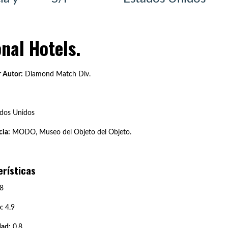
onal Hotels.
 Autor:
Diamond Match Div.
dos Unidos
ia:
MODO, Museo del Objeto del Objeto.
erísticas
8
:
4.9
dad:
0.8