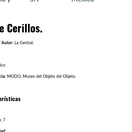
 Cerillos.
 Autor:
La Central.
ico
ia:
MODO, Museo del Objeto del Objeto.
erísticas
:
7
dad: