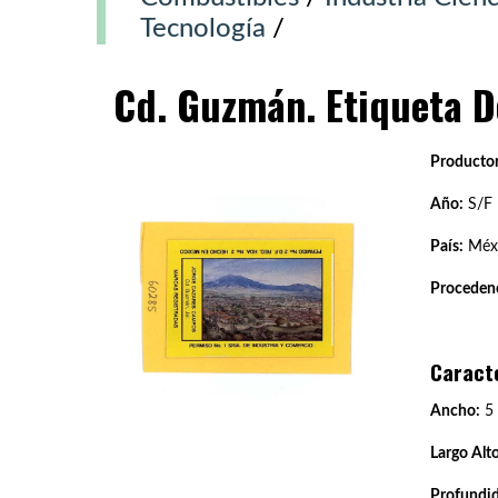
Tecnología
/
Cd. Guzmán. Etiqueta De
Productor
Año:
S/F
País:
Méx
Procedenc
Caract
Ancho:
5
Largo Alto
Profundi