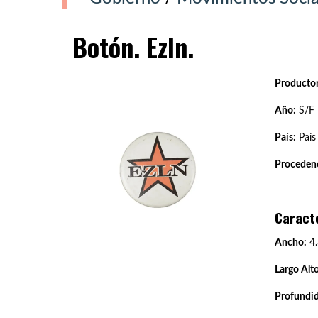
Botón. Ezln.
Productor
Año:
S/F
País:
País
Procedenc
Caract
Ancho:
4.
Largo Alto
Profundi