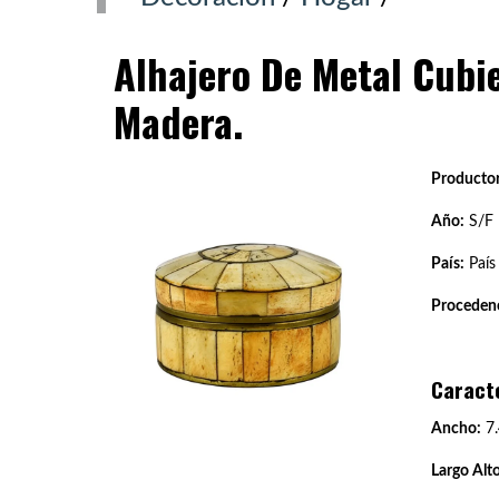
Alhajero De Metal Cubi
Madera.
Productor
Año:
S/F
País:
País
Procedenc
Caract
Ancho:
7.
Largo Alto