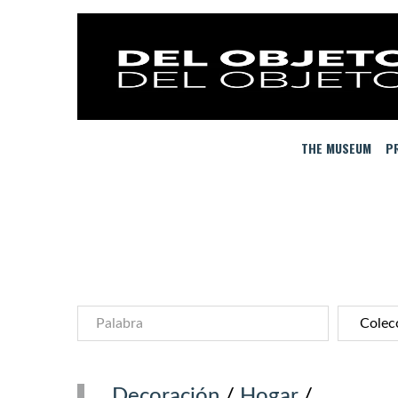
THE MUSEUM
PR
Decoración
/
Hogar
/