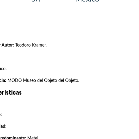
 Autor:
Teodoro Kramer.
co.
ia:
MODO Museo del Objeto del Objeto.
erísticas
:
dad:
predominante:
Metal