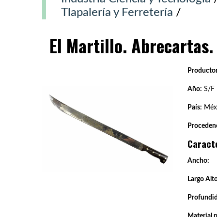
Tlapalería y Ferretería
/
El Martillo. Abrecartas.
Productor
Año:
S/F
País:
Méxi
Procedenc
Caract
Ancho:
Largo Alto
Profundi
Material 