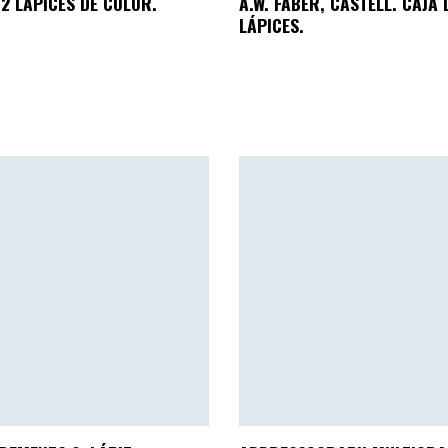
12 LÁPICES DE COLOR.
A.W. FABER, CASTELL. CAJA 
LÁPICES.