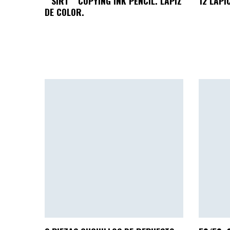
” SIRT ” COPYING INK PENCIL. LÁPIZ
12 LÁPI
DE COLOR.