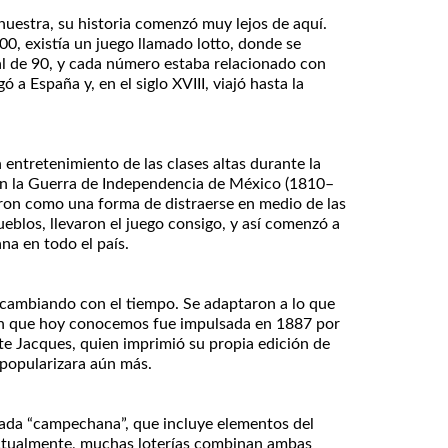
uestra, su historia comenzó muy lejos de aquí.
400, existía un juego llamado lotto, donde se
l de 90, y cada número estaba relacionado con
 a España y, en el siglo XVIII, viajó hasta la
un entretenimiento de las clases altas durante la
n la Guerra de Independencia de México (1810–
aron como una forma de distraerse en medio de las
eblos, llevaron el juego consigo, y así comenzó a
ana en todo el país.
cambiando con el tiempo. Se adaptaron a lo que
sión que hoy conocemos fue impulsada en 1887 por
e Jacques, quien imprimió su propia edición de
 popularizara aún más.
mada “campechana”, que incluye elementos del
 Actualmente, muchas loterías combinan ambas