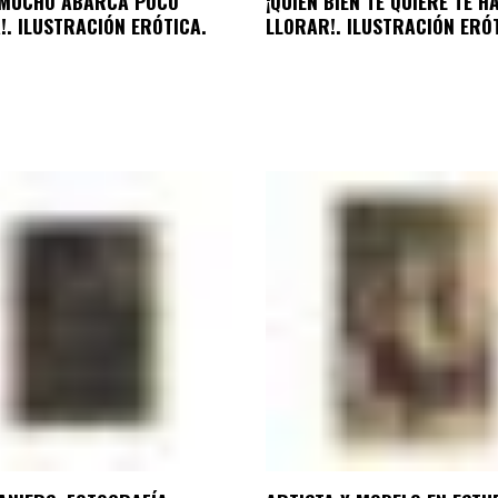
E MUCHO ABARCA POCO
¡QUIEN BIEN TE QUIERE TE H
!. ILUSTRACIÓN ERÓTICA.
LLORAR!. ILUSTRACIÓN ERÓ