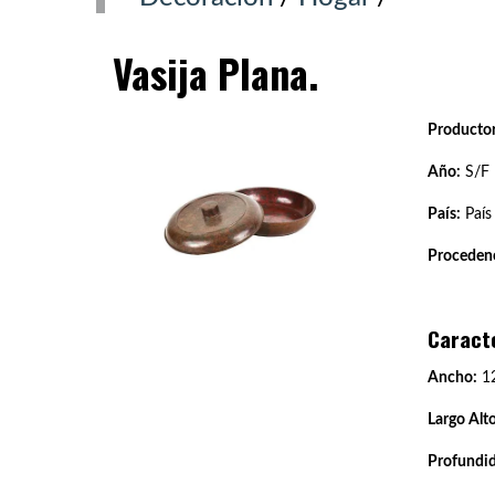
Vasija Plana.
Productor
Año:
S/F
País:
País
Procedenc
Caract
Ancho:
12
Largo Alto
Profundi