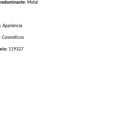
predominante:
Metal
:
Apariencia
:
Cosméticos
rio:
119327