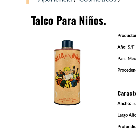
Talco Para Niños.
Productor
Año:
S/F
País:
Méx
Procedenc
Caract
Ancho:
5.
Largo Alto
Profundi