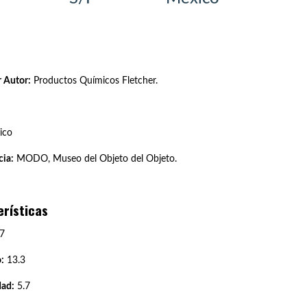
 Autor:
Productos Químicos Fletcher.
ico
ia:
MODO, Museo del Objeto del Objeto.
erísticas
7
:
13.3
dad:
5.7