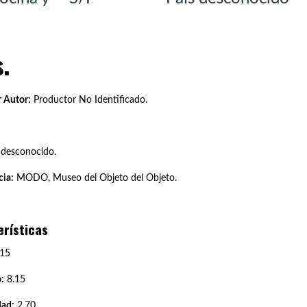
.
 Autor:
Productor No Identificado.
 desconocido.
ia:
MODO, Museo del Objeto del Objeto.
erísticas
15
:
8.15
dad:
2.70