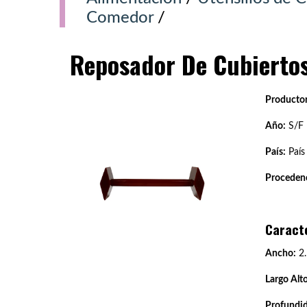
Comedor
/
Reposador De Cubiertos
Productor
Año:
S/F
País:
País
Procedenc
Caract
Ancho:
2.
Largo Alto
Profundi