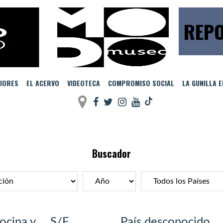
REPO
IORES
EL ACERVO
VIDEOTECA
COMPROMISO SOCIAL
LA GUNILLA 
Buscador
ocina y
S/F
País desconocido