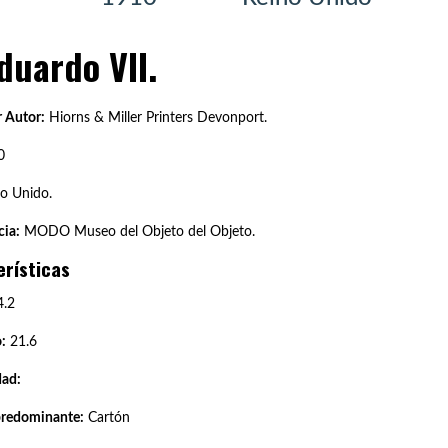
duardo VII.
 Autor:
Hiorns & Miller Printers Devonport.
0
o Unido.
ia:
MODO Museo del Objeto del Objeto.
erísticas
.2
:
21.6
dad:
predominante:
Cartón