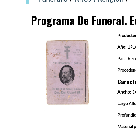
Programa De Funeral. E
Productor
Año:
191
País:
Rein
Procedenc
Caract
Ancho:
14
Largo Alto
Profundi
Material 