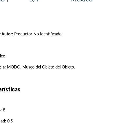
 Autor:
Productor No Identificado.
ico
ia:
MODO, Museo del Objeto del Objeto.
erísticas
:
8
dad:
0.5