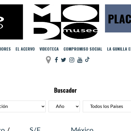
PLAC
IORES
EL ACERVO
VIDEOTECA
COMPROMISO SOCIAL
LA GUNILLA 
Buscador
co
/
S/F
México