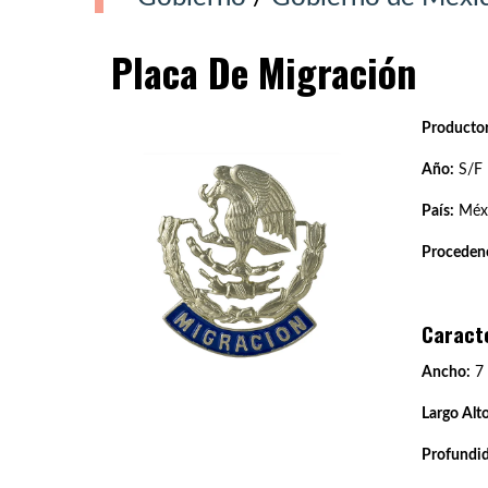
Placa De Migración
Productor
Año:
S/F
País:
Méx
Procedenc
Caract
Ancho:
7
Largo Alto
Profundi