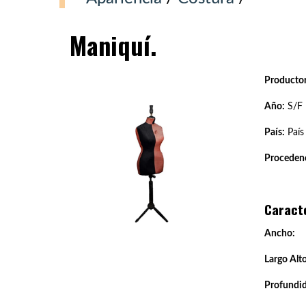
Maniquí.
Productor
Año:
S/F
País:
País
Procedenc
Caract
Ancho:
Largo Alto
Profundi